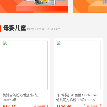
母婴儿童
Baby Care & Child Care
美赞臣奶粉港版蓝臻2段
【6件装】新西兰A2 Platinum
900g*3罐
幼儿配方奶粉（3段）1-3岁
900g/罐
814.15
1136.40