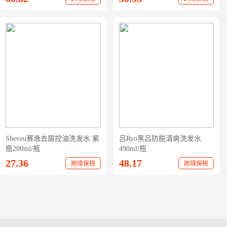
Sheveu赛逸去屑控油洗发水 紫
吕Ryo黑吕防脱清爽洗发水
瓶200ml/瓶
490ml/瓶
27.36
48.17
跨境保税
跨境保税