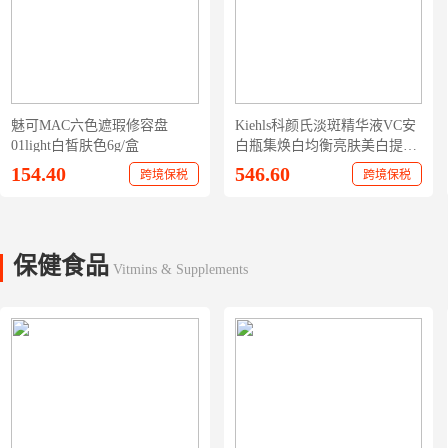
魅可MAC六色遮瑕修容盘
Kiehls科颜氏淡斑精华液VC安
01light白皙肤色6g/盒
白瓶集焕白均衡亮肤美白提亮
肤色100ml
154.40
546.60
跨境保税
跨境保税
保健食品
Vitmins & Supplements