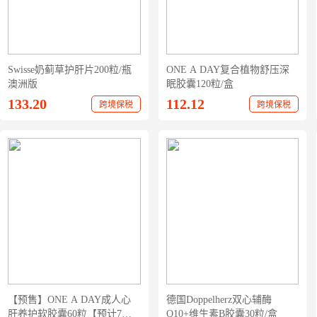
Swisse奶蓟草护肝片200粒/瓶
ONE A DAY复合植物舒压深
澳洲版
眠胶囊120粒/盒
133.20
112.12
跨境保税
跨境保税
【预售】ONE A DAY成人心
德国Doppelherz双心辅酶
肝养护软胶囊60粒【预计7月
Q10+维生素B胶囊30粒/盒